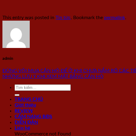
This entry was posted in
Tin tức
. Bookmark the
permalink
.
admin
ĐỪNG VỘI MUA CĂN HỘ ĐỂ Ở KHI CHƯA NẮM RÕ CÁC TI
NHỮNG LƯU Ý KHI XEM MẶT BẰNG CĂN HỘ
TRANG CHỦ
Giới thiệu
REVIEW
CẨM NANG BĐS
DIỄN ĐÀN
Liên hệ
WooCommerce not Found