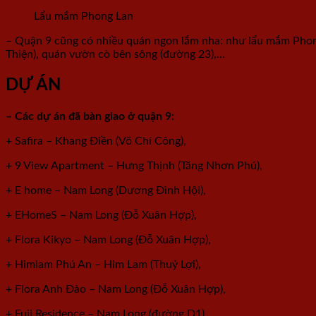
Lẩu mắm Phong Lan
–
Quận 9 cũng có nhiều quán ngon lắm nha: như lẩu mắm Phon
Thiện), quán vườn cò bên sông (đường 23),…
DỰ ÁN
– Các dự án đã bàn giao ở quận 9:
+ Safira – Khang Điền (Võ Chí Công),
+ 9 View Apartment – Hưng Thịnh (Tăng Nhơn Phú),
+ E home – Nam Long (Dương Đình Hội),
+ EHomeS – Nam Long (Đỗ Xuân Hợp),
+ Flora Kikyo – Nam Long (Đỗ Xuân Hợp),
+ Himlam Phú An – Him Lam (Thuỷ Lợi),
+ Flora Anh Đào – Nam Long (Đỗ Xuân Hợp),
+ Fuji Residence – Nam Long (đường D1),