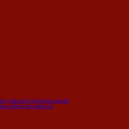
ỘT “SIÊU ĐÔ THỊ” ĐÚNG NGHĨA
ÁC ĐỨNG TÊN TRÊN SỔ