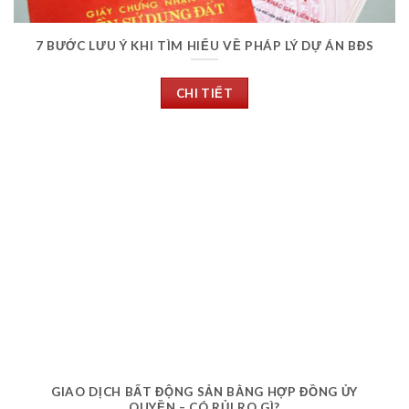
7 BƯỚC LƯU Ý KHI TÌM HIỂU VỀ PHÁP LÝ DỰ ÁN BĐS
CHI TIẾT
GIAO DỊCH BẤT ĐỘNG SẢN BẰNG HỢP ĐỒNG ỦY
QUYỀN – CÓ RỦI RO GÌ?