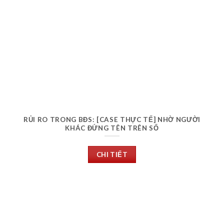
RỦI RO TRONG BĐS: [CASE THỰC TẾ] NHỜ NGƯỜI
KHÁC ĐỨNG TÊN TRÊN SỔ
CHI TIẾT