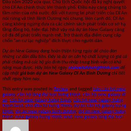
Đầu năm 2020 vừa qua, Chủ tịch Quốc hội đã ký nghị quyết
cho Dĩ An chính thức lên thành phố. Điều này càng chứng tỏ
tầm nhìn của nhà nước đối với tương lai phát triển của Dĩ An
nói riêng và tỉnh Bình Dương nói chung. Bên cạnh đó, Dĩ An
cũng không ngừng đưa ra các chính sách phát triển cơ sở hạ
tầng đồng bộ, hiện đại. Nhờ vậy mà dự án New Galaxy càng
có đà để phát triển mạnh mẽ. Trở thành địa điểm cung cấp
chốn “an cư lạc nghiệp” đích thực cho người dân.
Dự án New Galaxy đang hoàn thiện từng ngày để chào đón
những cư dân đầu tiên. Đây là dự án căn hộ chất lượng có giá cả
phải chăng mà các hộ gia đình thu nhập trung bình vẫn có khả
năng mua được. Hãy liên hệ ngay
reviewbdshungthinh.com
để
cập nhật
giá bán dự án New Galaxy Dĩ An Bình Dương
chi tiết
nhất ngay hôm nay.
This entry was posted in
Review
and tagged
bán căn hộ new
galaxy
,
căn hộ làng đại học hưng thịnh
,
căn hộ new galaxy dĩ
an
,
căn hộ new galaxy hưng thịnh
,
căn hộ new galaxy hưng
thịnh land
,
chủ đầu tư hưng thịnh
,
dự án căn hộ galaxy hưng
thịnh
,
dự án new galaxy bình dương
,
dự án new galaxy hưng
thịnh
,
new galaxy hưng thịnh land
,
new galaxy làng đại học
.