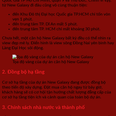
Quốc Gia TP Hồ Chí Minh, quận 9 và Thủ Đức. Chính vì vậy,
từ New Galaxy đi đâu cũng vô cùng thuận tiện:
đến Khu Đô thị Đại học Quốc gia TP.HCM chỉ tốn vỏn
vẹn 1 phút.
đến trung tâm TP. Dĩ An mất 5 phút.
đến trung tâm TP. HCM chỉ mất khoảng 30 phút.
Chưa hết, một căn hộ New Galaxy bất kỳ đều có thể nhìn ra
view đẹp mê ly. Điển hình là view sông Đồng Nai yên bình hay
Làng Đại Học sôi động.
Tọa độ vàng của dự án căn hộ New Galaxy
2. Đồng bộ hạ tầng
Cơ sở hạ tầng của dự án New Galaxy đang được đồng bộ
theo tiến độ xây dựng. Đặt mua căn hộ ngay từ bây giờ,
khách hàng sẽ có cơ hội tận hưởng chất lượng đẳng cấp của
cơ sở hạ tầng tiện ích và cảnh quan của toàn bộ dự án.
3. Chính sách nhà nước và thành phố