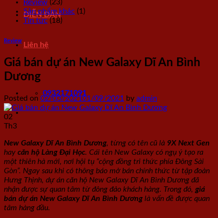
Review
(23)
Sản phẩm khác
(1)
DIỄN ĐÀN
Tin tức
(18)
Review
Liên hệ
Giá bán dự án New Galaxy Dĩ An Bình
Dương
0932171091
Posted on
02/03/2021
01/09/2021
by
admin
02
Th3
New Galaxy
Dĩ An Bình Dương
, từng có tên cũ là
9X Next Gen
hay
căn hộ Làng Đại Học
. Cái tên New Galaxy có ngụ ý tạo ra
một thiên hà mới, nơi hội tụ “cộng đồng tri thức phía Đông Sài
Gòn”. Ngay sau khi có thông báo mở bán chính thức từ tập đoàn
Hưng Thịnh, dự án căn hộ New Galaxy Dĩ An Bình Dương đã
nhận được sự quan tâm từ đông đảo khách hàng. Trong đó,
giá
bán dự án New Galaxy Dĩ An Bình Dương
là vấn đề được quan
tâm hàng đầu.