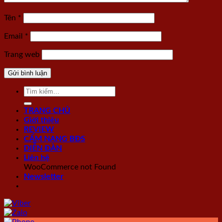
Tên
*
Email
*
Trang web
TRANG CHỦ
Giới thiệu
REVIEW
CẨM NANG BĐS
DIỄN ĐÀN
Liên hệ
WooCommerce not Found
Newsletter