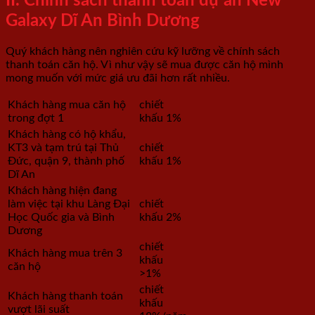
II. Chính sách thanh toán dự án New
Galaxy Dĩ An Bình Dương
Quý khách hàng nên nghiên cứu kỹ lưỡng về chính sách
thanh toán căn hộ. Vì như vậy sẽ mua được căn hộ mình
mong muốn với mức giá ưu đãi hơn rất nhiều.
Khách hàng mua căn hộ
chiết
trong đợt 1
khấu 1%
Khách hàng có hộ khẩu,
KT3 và tạm trú tại Thủ
chiết
Đức, quận 9, thành phố
khấu 1%
Dĩ An
Khách hàng hiện đang
làm việc tại khu Làng Đại
chiết
Học Quốc gia và Bình
khấu 2%
Dương
chiết
Khách hàng mua trên 3
khấu
căn hộ
>1%
chiết
Khách hàng thanh toán
khấu
vượt lãi suất