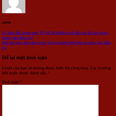
admin
Vì đâu đất vùng ven TP HCM khiến nhà đầu tư đổ xô nhau
nhảy vào đầu tư?
Đất sở hữu 50 năm là gì? Cách phân biệt khi có nhu cầu đầu
tư
Để lại một bình luận
Email của bạn sẽ không được hiển thị công khai.
Các trường
bắt buộc được đánh dấu
*
Bình luận
*