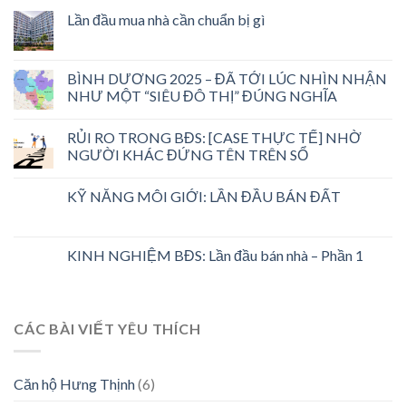
Lần đầu mua nhà cần chuẩn bị gì
BÌNH DƯƠNG 2025 – ĐÃ TỚI LÚC NHÌN NHẬN
NHƯ MỘT “SIÊU ĐÔ THỊ” ĐÚNG NGHĨA
RỦI RO TRONG BĐS: [CASE THỰC TẾ] NHỜ
NGƯỜI KHÁC ĐỨNG TÊN TRÊN SỔ
KỸ NĂNG MÔI GIỚI: LẦN ĐẦU BÁN ĐẤT
KINH NGHIỆM BĐS: Lần đầu bán nhà – Phần 1
CÁC BÀI VIẾT YÊU THÍCH
Căn hộ Hưng Thịnh
(6)