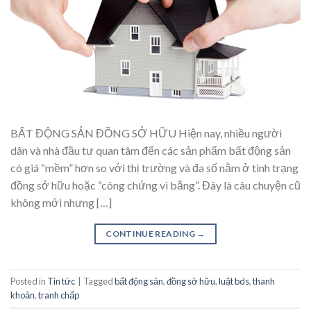
BẤT ĐỘNG SẢN ĐỒNG SỞ HỮU Hiện nay, nhiều người
dân và nhà đầu tư quan tâm đến các sản phẩm bất động sản
có giá “mềm” hơn so với thị trường và đa số nằm ở tình trạng
đồng sở hữu hoặc “công chứng vi bằng”. Đây là câu chuyện cũ
không mới nhưng […]
CONTINUE READING
→
Posted in
Tin tức
|
Tagged
bất động sản
,
đồng sở hữu
,
luật bds
,
thanh
khoản
,
tranh chấp