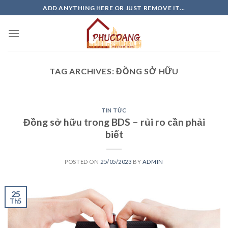
Skip
ADD ANYTHING HERE OR JUST REMOVE IT...
to
content
TAG ARCHIVES:
ĐỒNG SỞ HỮU
TIN TỨC
Đồng sở hữu trong BDS – rủi ro cần phải
biết
POSTED ON
25/05/2023
BY
ADMIN
25
Th5